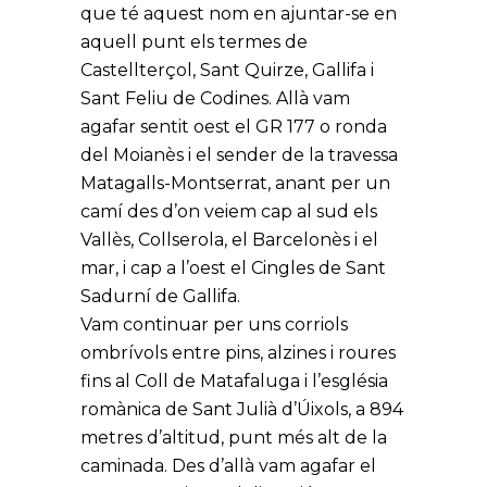
que té aquest nom en ajuntar-se en
aquell punt els termes de
Castellterçol, Sant Quirze, Gallifa i
Sant Feliu de Codines. Allà vam
agafar sentit oest el GR 177 o ronda
del Moianès i el sender de la travessa
Matagalls-Montserrat, anant per un
camí des d’on veiem cap al sud els
Vallès, Collserola, el Barcelonès i el
mar, i cap a l’oest el Cingles de Sant
Sadurní de Gallifa.
Vam continuar per uns corriols
ombrívols entre pins, alzines i roures
fins al Coll de Matafaluga i l’església
romànica de Sant Julià d’Úixols, a 894
metres d’altitud, punt més alt de la
caminada. Des d’allà vam agafar el