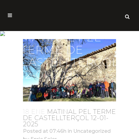
MATINAL PEL
TERME DE
CASTELLTERÇOL
12-01-2025
18 ENE
MATINAL PEL TERME
DE CASTELLTERÇOL 12-01-
2025
Posted at 07:46h
in
Uncategorized