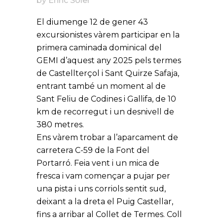
by
Enric Soler
El diumenge 12 de gener 43
excursionistes vàrem participar en la
primera caminada dominical del
GEMI d’aquest any 2025 pels termes
de Castellterçol i Sant Quirze Safaja,
entrant també un moment al de
Sant Feliu de Codines i Gallifa, de 10
km de recorregut i un desnivell de
380 metres.
Ens vàrem trobar a l’aparcament de
carretera C-59 de la Font del
Portarró. Feia vent i un mica de
fresca i vam començar a pujar per
una pista i uns corriols sentit sud,
deixant a la dreta el Puig Castellar,
fins a arribar al Collet de Termes. Coll