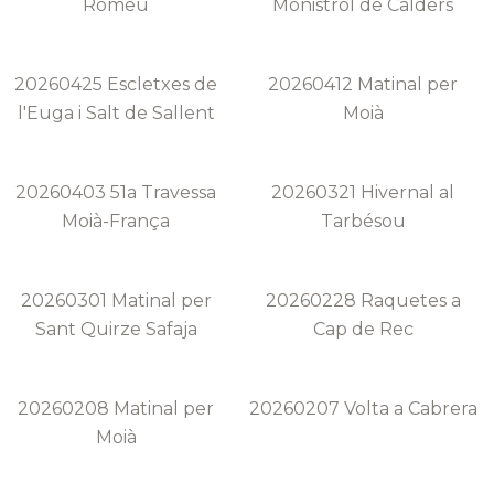
Romeu
Monistrol de Calders
20260425 Escletxes de
20260412 Matinal per
l'Euga i Salt de Sallent
Moià
20260403 51a Travessa
20260321 Hivernal al
Moià-França
Tarbésou
20260301 Matinal per
20260228 Raquetes a
Sant Quirze Safaja
Cap de Rec
20260208 Matinal per
20260207 Volta a Cabrera
Moià