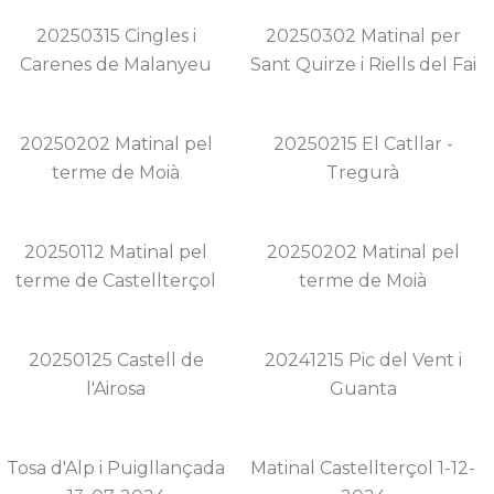
20250315 Cingles i
20250302 Matinal per
Carenes de Malanyeu
Sant Quirze i Riells del Fai
20250202 Matinal pel
20250215 El Catllar -
terme de Moià
Tregurà
20250112 Matinal pel
20250202 Matinal pel
terme de Castellterçol
terme de Moià
20250125 Castell de
20241215 Pic del Vent i
l'Airosa
Guanta
Tosa d'Alp i Puigllançada
Matinal Castellterçol 1-12-