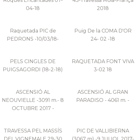
Roques Encantades 07-
43-Travessa Moia-França
04-18
2018
Raquetada PIC de
Puig De la COMA D'OR
PEDRONS -10/03/18-
24- 02 -18
PELS CINGLES DE
RAQUETADA FONT VIVA
PUIGSAGORDI (18-2-18)
3-02 18
ASCENSIÓ AL
ASCENSIÓ AL GRAN
NEOUVIELLE -3091 m.- 8
PARADISO - 4061 m. -
OCTUBRE 2017 -
TRAVESSA PEL MASSÍS
PIC DE VALLIBIERNA
DEL VIGNEMALE 29-30
(3067 m) -9 JULIOL 2017-