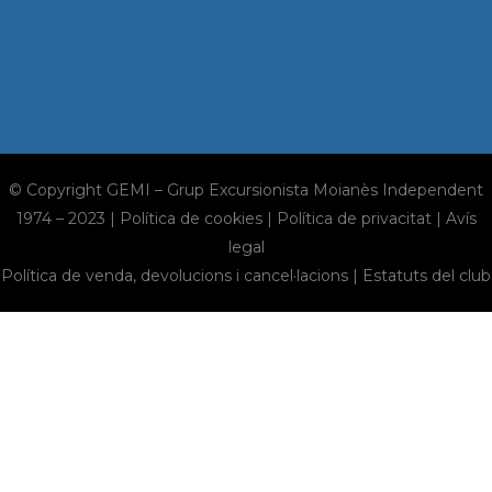
© Copyright GEMI – Grup Excursionista Moianès Independent
1974 – 2023 |
Política de cookies
|
Política de privacitat
|
Avís
legal
Política de venda, devolucions i cancel·lacions
|
Estatuts del club