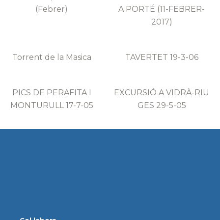
(Febrer)
A PORTÉ (11-FEBRER-
2017)
Torrent de la Masica
TAVERTET 19-3-06
PICS DE PERAFITA I
EXCURSIÓ A VIDRÀ-RIU
MONTURULL 17-7-05
GES 29-5-05
Col·labora