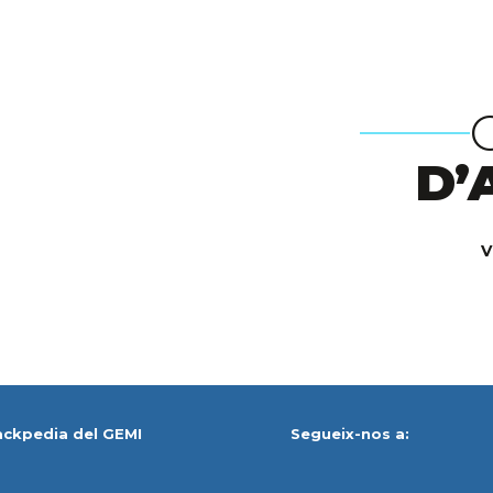
D’
V
ackpedia del GEMI
Segueix-nos a: