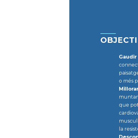
OBJECT
Gaudir 
connect
paisatge
o més p
Millorar
muntany
que pot 
cardiov
muscula
la resist
Desconn