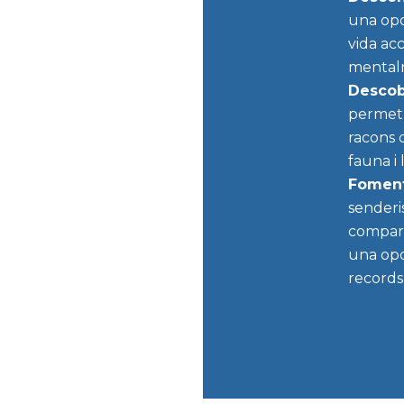
una opo
vida acc
mental
Descobr
permet 
racons 
fauna i 
Fomenta
senderi
compart
una opor
records