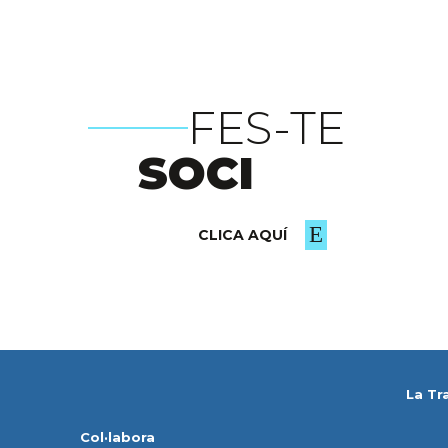
FES-TE
SOCI
CLICA AQUÍ
La Tr
Col·labora