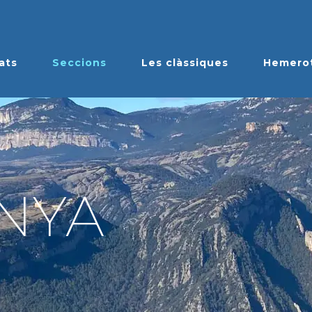
ats
Seccions
Les clàssiques
Hemero
NYA