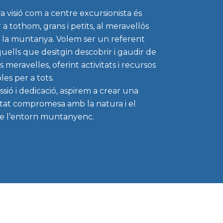
a visió com a centre excursionista és
a tothom, grans i petits, al meravellós
la muntanya. Volem ser un referent
quells que desitgin descobrir i gaudir de
s meravelles, oferint activitats i recursos
les per a tots.
sió i dedicació, aspirem a crear una
at compromesa amb la natura i el
e l’entorn muntanyenc.