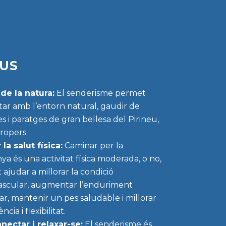
IUS
de la natura:
El senderisme permet
ar amb l’entorn natural, gaudir de
s i paratges de gran bellesa del Pirineu,
ropers.
 la salut física:
Caminar per la
a és una activitat física moderada, o no,
ajudar a millorar la condició
ascular, augmentar l’enduriment
r, mantenir un pes saludable i millorar
ència i flexibilitat.
ectar i relaxar-se:
El senderisme és