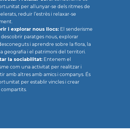
rtunitat per allunyar-se dels ritmes de
elerats, reduir l’estrès i relaxar-se
ment.
ir i explorar nous llocs:
El senderisme
descobrir paratges nous, explorar
desconeguts i aprendre sobre la flora, la
la geografia i el patrimoni del territori.
r la sociabilitat:
Entenem el
sme com una activitat per realitzar i
ir amb altres amb amics i companys. És
tunitat per establir vincles i crear
 compartits.