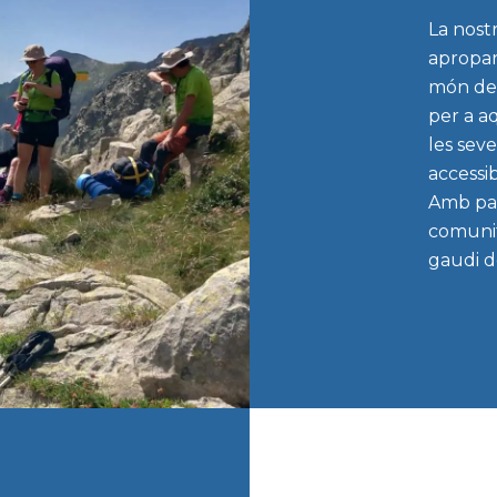
La nostr
apropar 
món de 
per a a
les seve
accessib
Amb pas
comunit
gaudi d