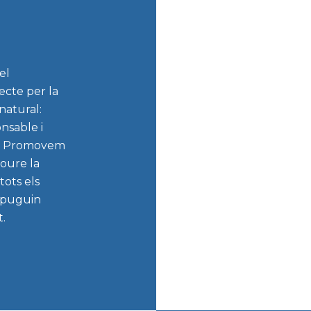
el
ecte per la
natural:
sable i
. Promovem
moure la
tots els
s puguin
t.