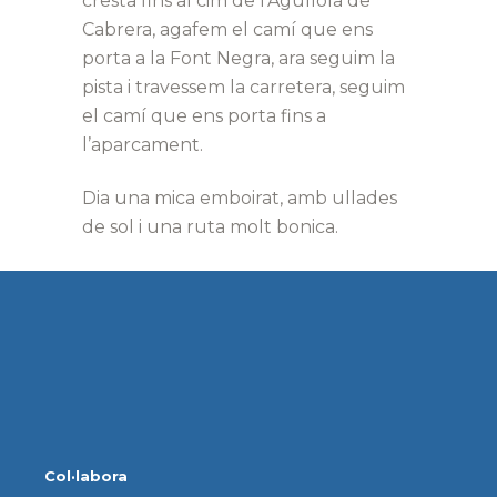
cresta fins al cim de l’Agullola de
Cabrera, agafem el camí que ens
porta a la Font Negra, ara seguim la
pista i travessem la carretera, seguim
el camí que ens porta fins a
l’aparcament.
Dia una mica emboirat, amb ullades
de sol i una ruta molt bonica.
Col·labora