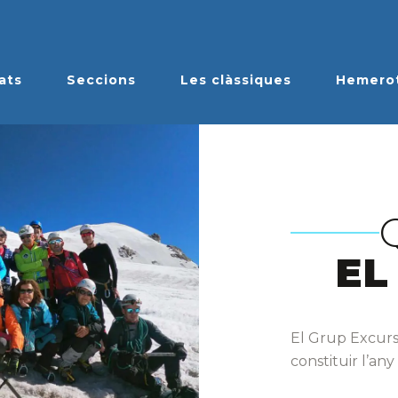
ats
Seccions
Les clàssiques
Hemero
EL
El Grup Excurs
constituir l’any