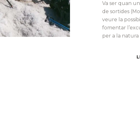
Va ser quan una
de sortides (Mo
veure la possib
fomentar l’excu
per a la natura
L