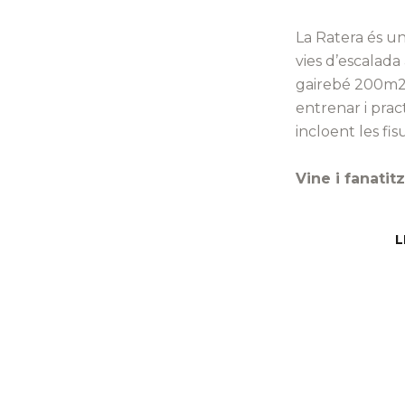
La Ratera és u
vies d’escalad
gairebé 200m2 
entrenar i prac
incloent les fis
Vine i fanatit
L