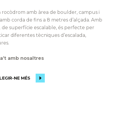
n rocòdrom amb àrea de boulder, campus i
a amb corda de fins a 8 metres d’alçada. Amb
de superfície escalable, és perfecte per
ticar diferentes tècniques d’escalada,
ures.
za’t amb nosaltres
LEGIR-NE MÉS