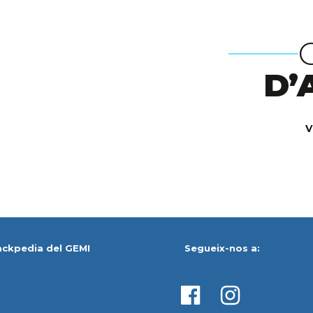
D’
V
ackpedia del GEMI
Segueix-nos a: