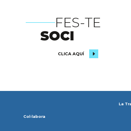
FES-TE
SOCI
CLICA AQUÍ
La Tr
Col·labora