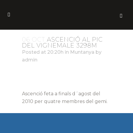
06 OCT
ASCENCIÓ AL PIC
DEL VIGNEMALE 3298M
Posted at 20:20h
in
Muntanya
by
admin
Ascenció feta a finals d´agost del
2010 per quatre membres del gemi.