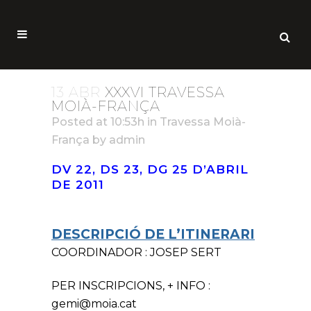
13 ABR
XXXVI TRAVESSA
MOIÀ-FRANÇA
Posted at 10:53h
in
Travessa Moià-
França
by
admin
DV 22, DS 23, DG 25 D’ABRIL
DE 2011
DESCRIPCIÓ DE L’ITINERARI
COORDINADOR : JOSEP SERT
PER INSCRIPCIONS, + INFO :
gemi@moia.cat