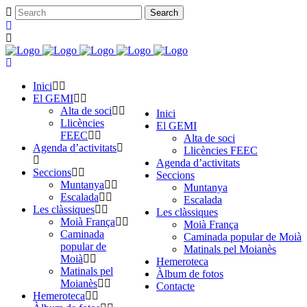
Inici
El GEMI
Alta de soci
Inici
Llicències
El GEMI
FEEC
Alta de soci
Agenda d’activitats
Llicències FEEC
Agenda d’activitats
Seccions
Seccions
Muntanya
Muntanya
Escalada
Escalada
Les clàssiques
Les clàssiques
Moià França
Moià França
Caminada
Caminada popular de Moià
popular de
Matinals pel Moianès
Moià
Hemeroteca
Matinals pel
Àlbum de fotos
Moianès
Contacte
Hemeroteca