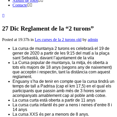
Àlbum de fotos
Contacte
27 Dic
Reglament de la “2 turons”
Posted at 19:37h
in
Les curses de la 2 turons old
by
admin
La cursa de muntanya 2 turons es celebrarà el 19 de
gener de 2020 a partir de les 9:15 del matí a la plaça
sant Sebastià, davant l’ajuntament de la vila
La Cursa popular de muntanya, la mitja, és oberta a
tots els majors de 18 anys (segons any de naixement)
que acceptin i respectin, tant la distància com aquest
reglament.
Enguany s’ha de tenir en compte que la cursa tindrà un
temps de tall a Padrisa (cap el km 17,5) en el qual els
participants que passin amb més de 3 hores seran
acompanyats amablement cap al poble amb cotxe.
La cursa curta està oberta a partir de 11 anys
La cursa curta infantil és per a nens i nenes d’entre 8 i
14 anys
La cursa XXS és per a menors de 8 anys.