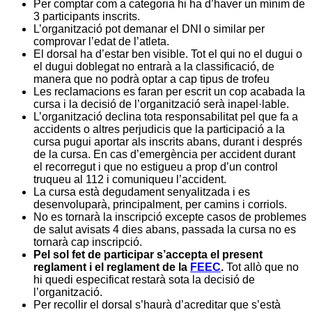
Per comptar com a categoria hi ha d’haver un mínim de
3 participants inscrits.
L’organització pot demanar el DNI o similar per
comprovar l’edat de l’atleta.
El dorsal ha d’estar ben visible. Tot el qui no el dugui o
el dugui doblegat no entrarà a la classificació, de
manera que no podrà optar a cap tipus de trofeu
Les reclamacions es faran per escrit un cop acabada la
cursa i la decisió de l’organització serà inapel·lable.
L’organització declina tota responsabilitat pel que fa a
accidents o altres perjudicis que la participació a la
cursa pugui aportar als inscrits abans, durant i després
de la cursa. En cas d’emergència per accident durant
el recorregut i que no estigueu a prop d’un control
truqueu al 112 i comuniqueu l’accident.
La cursa està degudament senyalitzada i es
desenvoluparà, principalment, per camins i corriols.
No es tornarà la inscripció excepte casos de problemes
de salut avisats 4 dies abans, passada la cursa no es
tornarà cap inscripció.
Pel sol fet de participar s’accepta el present
reglament i el reglament de la
FEEC
.
Tot allò que no
hi quedi especificat restarà sota la decisió de
l’organització.
Per recollir el dorsal s’haurà d’acreditar que s’està