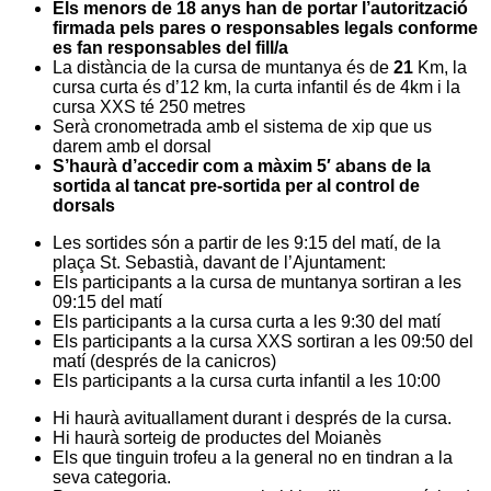
Els menors de 18 anys han de portar l’autorització
firmada pels pares o responsables legals conforme
es fan responsables del fill/a
La distància de la cursa de muntanya és de
21
Km, la
cursa curta és d’12 km, la curta infantil és de 4km i la
cursa XXS té 250 metres
Serà cronometrada amb el sistema de xip que us
darem amb el dorsal
S’haurà d’accedir com a màxim 5′ abans de la
sortida al tancat pre-sortida per al control de
dorsals
Les sortides són a partir de les 9:15 del matí, de la
plaça St. Sebastià, davant de l’Ajuntament:
Els participants a la cursa de muntanya sortiran a les
09:15 del matí
Els participants a la cursa curta a les 9:30 del matí
Els participants a la cursa XXS sortiran a les 09:50 del
matí (després de la canicros)
Els participants a la cursa curta infantil a les 10:00
Hi haurà avituallament durant i després de la cursa.
Hi haurà sorteig de productes del Moianès
Els que tinguin trofeu a la general no en tindran a la
seva categoria.