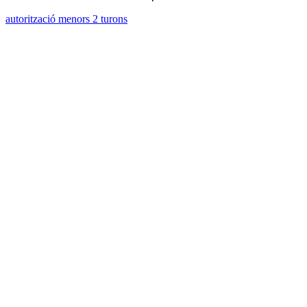
autorització menors 2 turons
Col·labora
La Trackpedia del GEMI
Segueix-nos a: