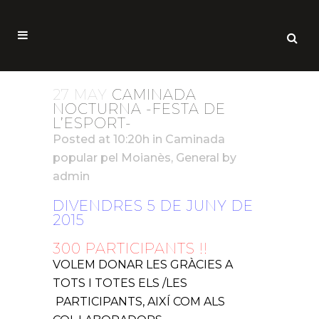
27 MAY
CAMINADA
NOCTURNA -FESTA DE
L’ESPORT-
Posted at 10:20h
in
Caminada
popular pel Moianès
,
General
by
admin
DIVENDRES 5 DE JUNY DE
2015
300 PARTICIPANTS !!
VOLEM DONAR LES GRÀCIES A
TOTS I TOTES ELS /LES
PARTICIPANTS, AIXÍ COM ALS