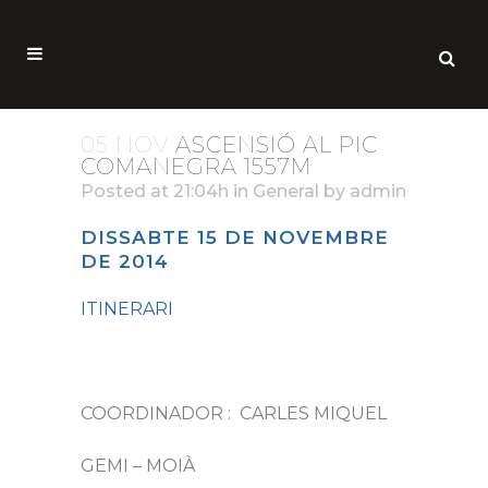
05 NOV
ASCENSIÓ AL PIC
COMANEGRA 1557M
Posted at 21:04h
in
General
by
admin
DISSABTE 15 DE NOVEMBRE
DE 2014
ITINERARI
COORDINADOR : CARLES MIQUEL
GEMI – MOIÀ