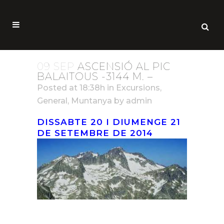
09 SEP
ASCENSIÓ AL PIC
BALAITOUS -3144 M. –
Posted at 18:38h
in
Excursions
,
General
,
Muntanya
by
admin
DISSABTE 20 I DIUMENGE 21
DE SETEMBRE DE 2014