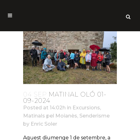
04 SEP
MATINAL OLÓ 01-
09-2024
Posted at 14:02h
in
Excursions
,
Matinals pel Moianès
,
Senderisme
by
Enric Soler
Aquest diumenge 1 de setembre, a