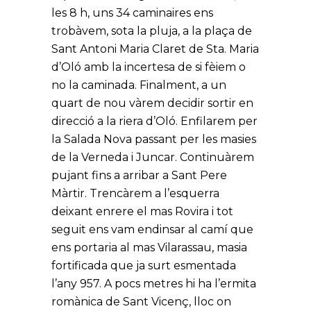
les 8 h, uns 34 caminaires ens
trobàvem, sota la pluja, a la plaça de
Sant Antoni Maria Claret de Sta. Maria
d’Oló amb la incertesa de si fèiem o
no la caminada. Finalment, a un
quart de nou vàrem decidir sortir en
direcció a la riera d’Oló. Enfilarem per
la Salada Nova passant per les masies
de la Verneda i Juncar. Continuàrem
pujant fins a arribar a Sant Pere
Màrtir. Trencàrem a l’esquerra
deixant enrere el mas Rovira i tot
seguit ens vam endinsar al camí que
ens portaria al mas Vilarassau, masia
fortificada que ja surt esmentada
l’any 957. A pocs metres hi ha l’ermita
romànica de Sant Vicenç, lloc on