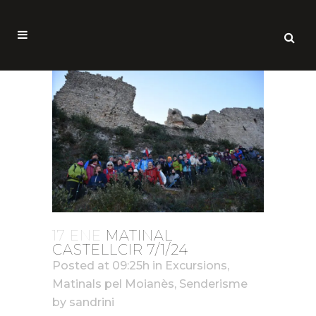
17 ENE
MATINAL
CASTELLCIR 7/1/24
Posted at 09:25h
in
Excursions
,
Matinals pel Moianès
,
Senderisme
by
sandrini