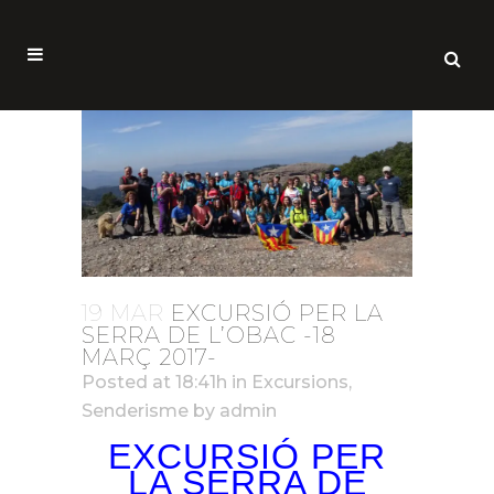
19 MAR
EXCURSIÓ PER LA
SERRA DE L’OBAC -18
MARÇ 2017-
Posted at 18:41h
in
Excursions
,
Senderisme
by
admin
EXCURSIÓ
PER
LA SERRA DE