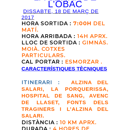
L’OBAC
DISSABTE, 18 DE MARÇ DE
2017
HORA SORTIDA :
7:00H
DEL
MATÍ.
HORA ARRIBADA :
14H APRX.
LLOC DE SORTIDA :
GIMNÀS.
MOIÀ. COTXES
PARTICULARS.
CAL PORTAR :
ESMORZAR .
CARACTERÍSTIQUES TÈCNIQUES
ITINERARI :
ALZINA DEL
SALARI, LA P
ORQUERISSA
,
HOSPITAL DE SANG, AVENC
DE LLASET, FONTS DELS
TRAGINERS I L’ALZINA DEL
SALARI.
DISTÀNCIA :
1
0
KM APRX.
DURADA :
4 HORES DE