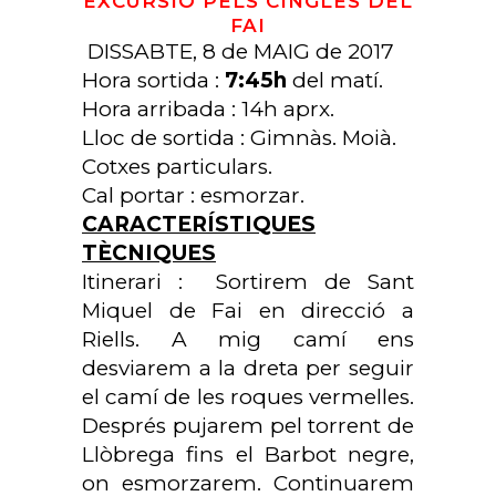
EXCURSIÓ PELS CINGLES DEL
FAI
DISSABTE, 8 de MAIG de 2017
Hora sortida :
7:45h
del matí.
Hora arribada : 14h aprx.
Lloc de sortida : Gimnàs. Moià.
Cotxes particulars.
Cal portar : esmorzar.
CARACTERÍSTIQUES
TÈCNIQUES
Itinerari : Sortirem de Sant
Miquel de Fai en direcció a
Riells. A mig camí ens
desviarem a la dreta per seguir
el camí de les roques vermelles.
Després pujarem pel torrent de
Llòbrega fins el Barbot negre,
on esmorzarem. Continuarem