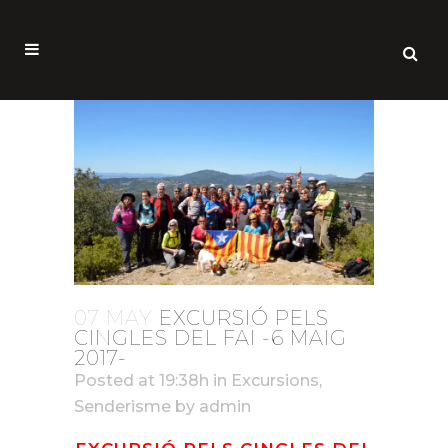
07 MAY
EXCURSIÓ PELS
CINGLES DEL FAI -6 MAIG
2017-
Posted at 19:38h
in
Excursions
,
Senderisme
by
admin