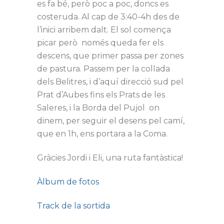
es fa bé, però poc a poc, doncs es
costeruda. Al cap de 3:40-4h des de
l’inici arribem dalt. El sol comença
picar però només queda fer els
descens, que primer passa per zones
de pastura. Passem per la collada
dels Belitres, i d’aquí direcció sud pel
Prat d’Aubes fins els Prats de les
Saleres, i la Borda del Pujol on
dinem, per seguir el desens pel camí,
que en 1h, ens portara a la Coma.
Gràcies Jordi i Eli, una ruta fantàstica!
Àlbum de fotos
Track de la sortida