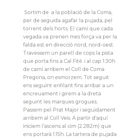
Sortim de a la població de la Coma,
per de seguida agafar la pujada, pel
torrent dels horts. El camí que cada
vegada va prenen mes força va per la
falda est en direcció nord, nord-oest.
Travessem un parell de cops la pista
que porta fins a Cal Fité. i al cap 1:30h
de camí arribem el Coll de Coma
Pregona, on esmorzem. Tot seguit
ens seguint enfilant fins arribar a un
encreuament i girem a la dreta
seguint les marques grogues.
Passem pel Prat Major i seguidament
arribem al Coll Veis. A partir d’aquí
iniciem l’ascens al cim (2.282m) que
ens portarà 1:15h. La tartera de pujada