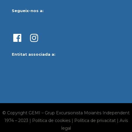
Segueix-nos a:
Entitat associada a:
© Copyright GEMI – Grup Excursionista Moianès Independent
1974 – 2023 |
Política de cookies
|
Política de privacitat
|
Avís
legal