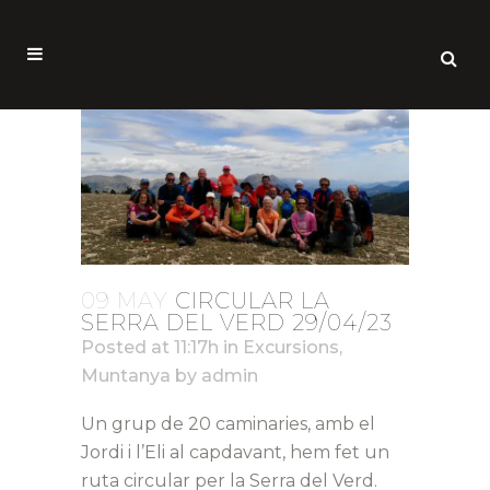
09 MAY
CIRCULAR LA
SERRA DEL VERD 29/04/23
Posted at 11:17h
in
Excursions
,
Muntanya
by
admin
Un grup de 20 caminaries, amb el
Jordi i l’Eli al capdavant, hem fet un
ruta circular per la Serra del Verd.