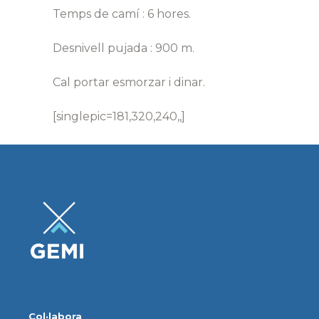
Temps de camí : 6 hores.
Desnivell pujada : 900 m.
Cal portar esmorzar i dinar.
[singlepic=181,320,240,,]
Col·labora