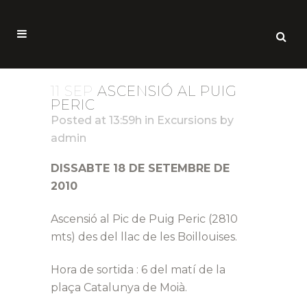
11 SEP
ASCENSIÓ AL PUIG
PERIC
Posted at 13:59h
in
Excursions
by
admin
DISSABTE 18 DE SETEMBRE DE
2010
Ascensió al Pic de Puig Peric (2810
mts) des del llac de les Boillouises.
Hora de sortida : 6 del matí de la
plaça Catalunya de Moià.